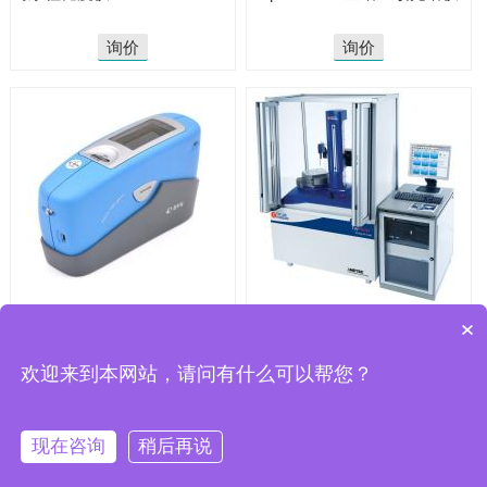
询价
询价
德国BYK4563光泽度仪
TalyMaster泰勒霍普森圆度测
×
量设备
欢迎来到本网站，请问有什么可以帮您？
询价
询价
现在咨询
稍后再说
CopyRight 2025 © 无锡骏展仪器有限责任
公司
Powered by
JUNZHAN