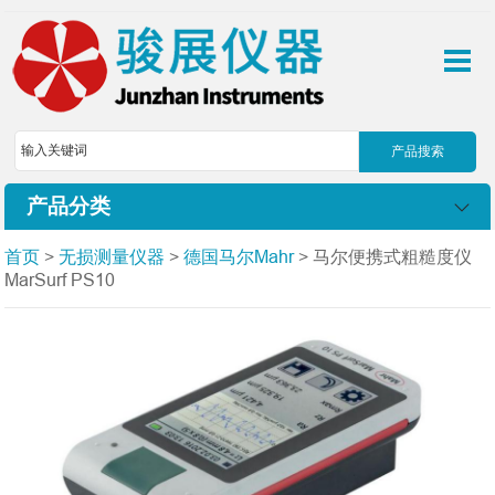
产品分类
首页
>
无损测量仪器
>
德国马尔Mahr
> 马尔便携式粗糙度仪
MarSurf PS10