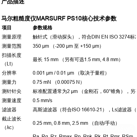
产品描述
马尔粗糙度仪MARSURF PS10核心技术参数
项目
参数规格
测量原理
触针式（滑动探头），符合DIN EN ISO 3274标
测量范围
350 µm （-200 µm 至 +150 µm）
扫描长度
最长 15 mm （另有可选1.5 mm, 4.8 mm）
（Lt）
分辨率
0.001 µm / 0.01 µm （取决于量程）
测量力
0.75 mN （0.00075 N）
测针针尖
标准配置通常为2 µm （金刚石，60°锥角），另有
测量速度
0.5 mm/s
滤波器
高斯滤波器（符合ISO 16610-21），Ls滤波
截止波长
0.25 mm, 0.8 mm, 2.5 mm （自动/手动）
（λc）
Ra, Rq, Rz, Rmax, Rp, Rpk, Rk, Rt, Rm