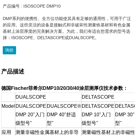
产品编号 : ISOSCOPE DMP10
DMP系列的便携性、全方位功能使其具有足够的通用性，可用于广泛
的应用。这些灵活的设备是接触式和非破坏性测量铁基材和有色金属
基材上涂层厚度的完美解决方案。为此，我们有适合您需求的型号选
择：ISOSCOPE、DELTASCOPE或DUALSCOPE。
询价
产品描述
德国Fischer
菲希尔DMP10/20/30/40
涂层测厚仪技术参数：
DUALSCOPE
DELTASCOPE
Model
DUALSCOPE
DUALSCOPE®
DELTASCOPE
DELTAS
DMP 20"入门
DMP 40"舒适
DMP 10"入门
DMP 30
级型号"
型"
级型号"
型"
应用
测量非磁性金属基材上的非导
测量磁性基材上的非磁性