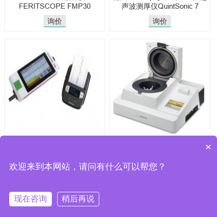
FERITSCOPE FMP30
声波测厚仪QuintSonic 7
询价
询价
马尔粗糙度仪MARSURF M310
水份测定仪赛多利斯
×
LMA200PM-OOOEU（停产）
欢迎来到本网站，请问有什么可以帮您？
询价
询价
现在咨询
稍后再说
CopyRight 2025 © 无锡骏展仪器有限责任
公司
Powered by
JUNZHAN