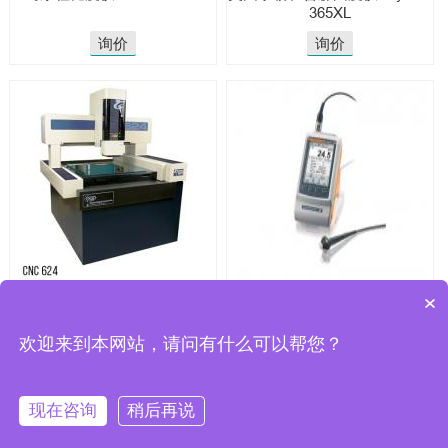
365XL
询价
询价
SmartScope美国OGP高精度影
菲希尔Fischer电导率仪
×
像测量仪全系列
SIGMASCOPE SMP350
欢迎来到本网站，请问有什么可以帮您？
询价
询价
现在咨询
稍后再说
CopyRight 2025 © 无锡骏展仪器有限责任
公司
Powered by
JUNZHAN