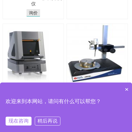
仪
询价
Fischerscope X-RAY XDL菲希
Surtronic R50-80泰勒霍普森圆
×
尔镀层测厚仪
度测量仪
欢迎来到本网站，请问有什么可以帮您？
询价
询价
现在咨询
稍后再说
CopyRight 2025 © 无锡骏展仪器有限责任
公司
Powered by
JUNZHAN