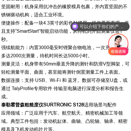
坚固耐用：机身采用抗冲击的橡胶模具包裹，并内置坚固的不
锈钢驱动机构，适合工业环境。
便捷操作：配备一块4.3英寸的彩色触摸屏，操作界面直观，并
可以介绍下你们的产品么
且支持“SmartStart”智能启动功能，从待机到开始测量仅需1
秒。
强续航能力：内置3000毫安时锂聚合物电池，一次充电可完成
多达2000次测量，待机时间长达5000小时。
测量灵活：机身带有50mm垂直升降的测针和防滑V型脚架，可
轻松测量平面、曲面，甚至能将测针倒置测量工件上表面。
数据连接：支持 USB、Wi-Fi 和 蓝牙。数据可存储至U盘，或
通过 TalyProfile专用软件 传输至电脑进行深度分析和报告生
成。
泰勒霍普森粗糙度仪SURTRONIC S128
适用场景与配件
应用领域：广泛应用于汽车、航空航天、精密机械加工等领
域。典型工件包括：发动机缸体、曲轴、凸轮轴、轴承、精密
模具及飞机发动机叶片等。