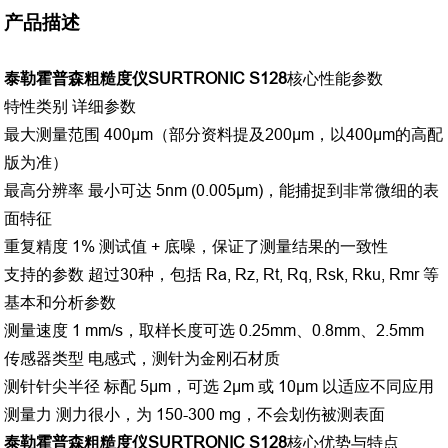
产品描述
泰勒霍普森粗糙度仪SURTRONIC S128
核心性能参数
特性类别
详细参数
最大测量范围
400μm（部分资料提及200μm，以400μm的高配
版为准）
最高分辨率
最小可达 5nm (0.005μm)，能捕捉到非常微细的表
面特征
重复精度
1% 测试值 + 底噪，保证了测量结果的一致性
支持的参数
超过30种，包括 Ra, Rz, Rt, Rq, Rsk, Rku, Rmr 等
基本和分析参数
测量速度
1 mm/s，取样长度可选 0.25mm、0.8mm、2.5mm
传感器类型
电感式，测针为金刚石材质
测针针尖半径
标配 5μm，可选 2μm 或 10μm 以适应不同应用
测量力
测力很小，为 150-300 mg，不会划伤被测表面
泰勒霍普森粗糙度仪SURTRONIC S128
核心优势与特点