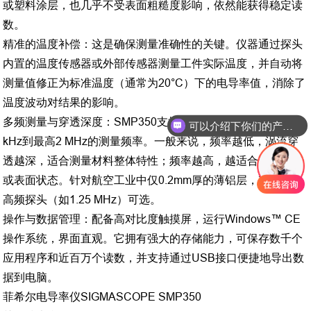
或塑料涂层，也几乎不受表面粗糙度影响，依然能获得稳定读
数。
精准的温度补偿：这是确保测量准确性的关键。仪器通过探头
内置的温度传感器或外部传感器测量工件实际温度，并自动将
测量值修正为标准温度（通常为20°C）下的电导率值，消除了
温度波动对结果的影响。
多频测量与穿透深度：SMP350支持根据不同探头选择从15
可以介绍下你们的产品么
kHz到最高2 MHz的测量频率。一般来说，频率越低，涡流穿
透越深，适合测量材料整体特性；频率越高，越适合测量薄层
或表面状态。针对航空工业中仅0.2mm厚的薄铝层，有专用的
高频探头（如1.25 MHz）可选。
操作与数据管理：配备高对比度触摸屏，运行Windows™ CE
操作系统，界面直观。它拥有强大的存储能力，可保存数千个
应用程序和近百万个读数，并支持通过USB接口便捷地导出数
据到电脑。
菲希尔电导率仪SIGMASCOPE SMP350