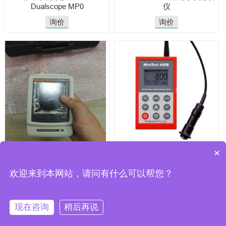
Dualscope MP0
仪
询价
询价
SIGMASCOPE SMP350菲希
EPK
×
尔电导率仪
MINITEST600/MINITEST600B
测厚仪
欢迎来到本网站，请问有什么可以帮您？
询价
询价
现在咨询
稍后再说
CopyRight 2025 © 无锡骏展仪器有限责任
公司
Powered by
JUNZHAN