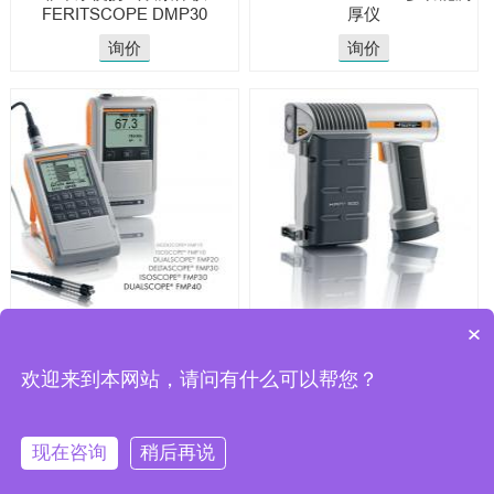
FERITSCOPE DMP30
厚仪
询价
询价
DUALSCOPE FMP20/FMP40
菲希尔X射线测厚仪|Fischer代
×
菲希尔磁感应涡流法双功能膜
理
厚仪
欢迎来到本网站，请问有什么可以帮您？
询价
询价
现在咨询
稍后再说
CopyRight 2025 © 无锡骏展仪器有限责任
公司
Powered by
JUNZHAN