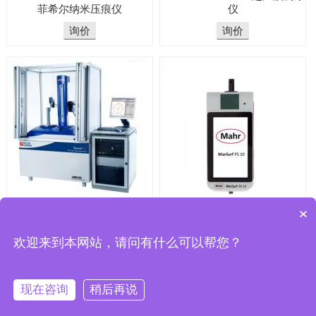
菲希尔纳米压痕仪
仪
询价
询价
泰勒霍普森高精度圆度测量仪-
马尔代理MARSURF PS10
×
Talyrond系列
欢迎来到本网站，请问有什么可以帮您？
询价
询价
现在咨询
稍后再说
CopyRight 2025 © 无锡骏展仪器有限责任
公司
Powered by
JUNZHAN