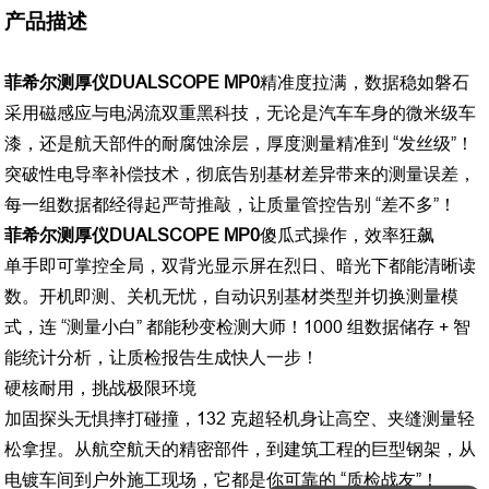
产品描述
菲希尔测厚仪DUALSCOPE MP0
精准度拉满，数据稳如磐石
采用磁感应与电涡流双重黑科技，无论是汽车车身的微米级车
漆，还是航天部件的耐腐蚀涂层，厚度测量精准到 “发丝级”！
突破性电导率补偿技术，彻底告别基材差异带来的测量误差，
每一组数据都经得起严苛推敲，让质量管控告别 “差不多”！
菲希尔测厚仪DUALSCOPE MP0
傻瓜式操作，效率狂飙
单手即可掌控全局，双背光显示屏在烈日、暗光下都能清晰读
数。开机即测、关机无忧，自动识别基材类型并切换测量模
式，连 “测量小白” 都能秒变检测大师！1000 组数据储存 + 智
能统计分析，让质检报告生成快人一步！
硬核耐用，挑战极限环境
加固探头无惧摔打碰撞，132 克超轻机身让高空、夹缝测量轻
松拿捏。从航空航天的精密部件，到建筑工程的巨型钢架，从
电镀车间到户外施工现场，它都是你可靠的 “质检战友”！
可以介绍下你们的产品么